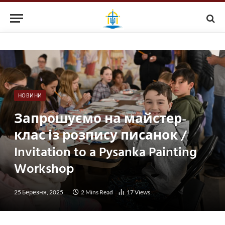
НОВИНИ
Запрошуємо на майстер-
клас із розпису писанок /
Invitation to a Pysanka Painting
Workshop
25 Березня, 2025
2 Mins Read
17
Views